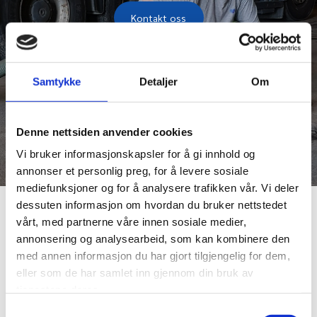
Kontakt oss
Samtykke
Detaljer
Om
Denne nettsiden anvender cookies
Vi bruker informasjonskapsler for å gi innhold og
annonser et personlig preg, for å levere sosiale
mediefunksjoner og for å analysere trafikken vår. Vi deler
dessuten informasjon om hvordan du bruker nettstedet
vårt, med partnerne våre innen sosiale medier,
Med våre slamsugere suger vi opp slam og rengjør:
annonsering og analysearbeid, som kan kombinere den
septiktanker, sandfang, gatesluk, pumpekummer og tanker.
med annen informasjon du har gjort tilgjengelig for dem,
Moderne, oppgradert maskinpark gjør at vi påtar oss oppdrag i
eller som de har samlet inn gjennom din bruk av
alle størrelser.
tjenestene deres.
Samtykkevalg